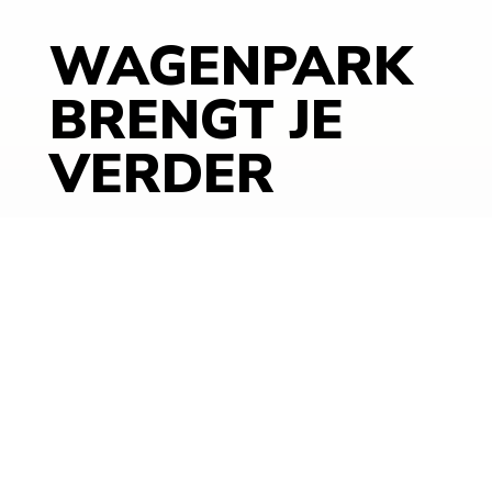
WAGENPARK
BRENGT JE
VERDER
Bij Fa. OERLEMANS & Zn. bieden we op maat
gemaakte transportoplossingen voor bedrijven in
Nederland en België. Of het nu gaat om het
efficiënt vervoeren van goederen, het zorgvuldig
transporteren van agrarische producten of het
afleveren van specialistische materialen, wij zorgen
ervoor dat uw lading veilig en op tijd aankomt.
Dankzij onze jarenlange ervaring en focus op
betrouwbaarheid zijn wij dé partner voor transport
in de regio en daarbuiten. Ontdek wat wij voor u